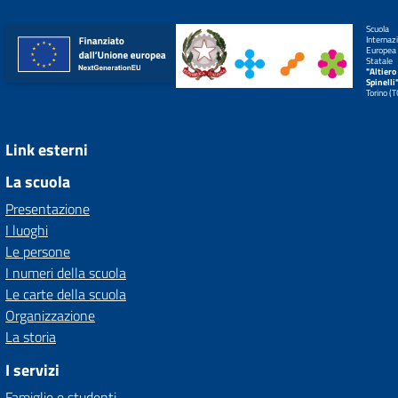
Scuola
Internaz
Europea
Statale
"Altiero
Spinelli
Torino (
Link esterni
La scuola
Presentazione
I luoghi
Le persone
I numeri della scuola
Le carte della scuola
Organizzazione
La storia
I servizi
Famiglie e studenti