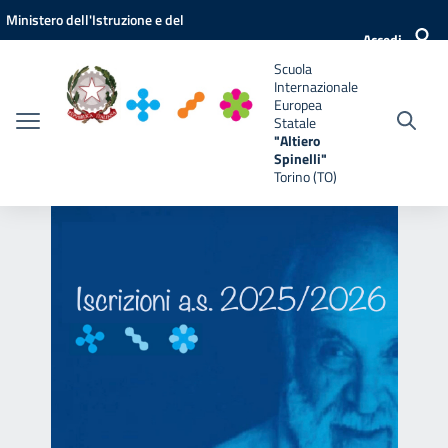
Vai ai contenuti
Vai al menu di navigazione
Vai al footer
Ministero dell'Istruzione e del
e
Accedi
Merito
Scuola
Internazionale
Europea
Statale
"Altiero
Spinelli"
Torino (TO)