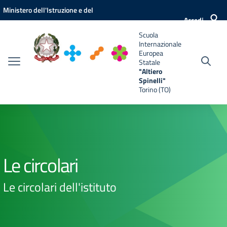
Vai ai contenuti
Vai al menu di navigazione
Vai al footer
Ministero dell'Istruzione e del
e
Accedi
Merito
Scuola
Internazionale
Europea
Statale
"Altiero
Spinelli"
Torino (TO)
Le circolari
Le circolari dell'istituto