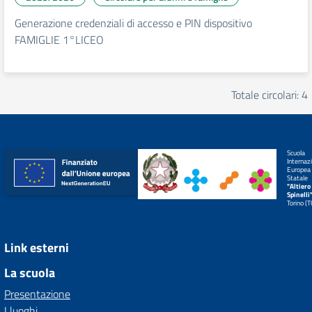
Generazione credenziali di accesso e PIN dispositivo
FAMIGLIE 1°LICEO
Totale circolari: 4
Scuola
Internaz
Europea
Statale
"Altiero
Spinelli
Torino (
Link esterni
La scuola
Presentazione
I luoghi