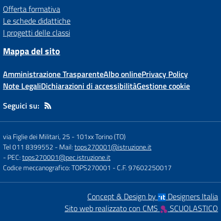
Offerta formativa
Le schede didattiche
I progetti delle classi
Mappa del sito
Amministrazione Trasparente
Albo online
Privacy Policy
Note Legali
Dichiarazioni di accessibilità
Gestione cookie
Seguici su:
via Figlie dei Militari, 25
-
101xx Torino (TO)
Tel 011 8399552
- Mail:
tops270001@istruzione.it
- PEC:
tops270001@pec.istruzione.it
Codice meccanografico: TOPS270001
- C.F. 97602250017
Concept & Design by
Designers Italia
Sito web realizzato con CMS
SCUOLASTICO