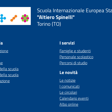
Scuola Internazionale Europea St
"Altiero Spinelli"
Torino (TO)
la
I servizi
zione
Famiglie e studenti
Personale scolastico
ne
Percorsi di studio
della scuola
Le novità
della scuola
Le notizie
azione
I comunicati
Le circolari
Calendario eventi
Albo online