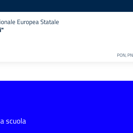
ionale Europea Statale
i"
PON, PN
la scuola