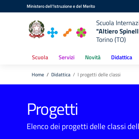
ionale
Vai ai contenuti
Vai al menu di navigazione
Vai al footer
Ministero dell'Istruzione e del Merito
a
Scuola Internaz
"Altiero Spinell
"
Torino (TO)
TO)
Scuola
Servizi
Novità
Didattica
Home
Didattica
I progetti delle classi
Progetti
Elenco dei progetti delle classi del