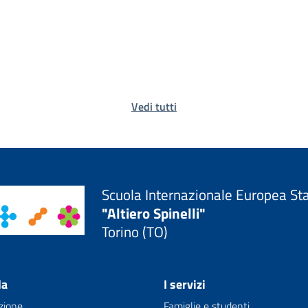
Vedi tutti
Scuola Internazionale Europea St
"Altiero Spinelli"
Torino (TO)
la
I servizi
zione
Famiglie e studenti