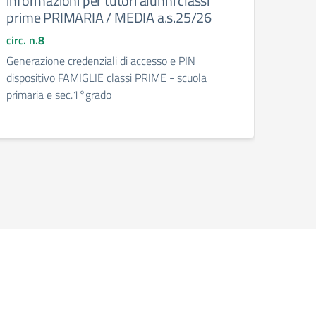
informazioni per tutori alunni classi
infor
prime PRIMARIA / MEDIA a.s.25/26
prim
circ. n.8
circ. 
Generazione credenziali di accesso e PIN
Gener
dispositivo FAMIGLIE classi PRIME - scuola
dispo
primaria e sec.1°grado