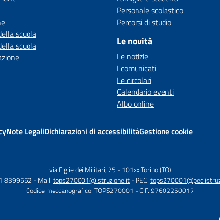
Personale scolastico
ne
Percorsi di studio
della scuola
Le novità
della scuola
Le notizie
azione
I comunicati
Le circolari
Calendario eventi
Albo online
cy
Note Legali
Dichiarazioni di accessibilità
Gestione cookie
via Figlie dei Militari, 25
-
101xx Torino (TO)
11 8399552
- Mail:
tops270001@istruzione.it
- PEC:
tops270001@pec.istruzi
Codice meccanografico: TOPS270001
- C.F. 97602250017