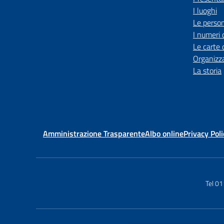
I luoghi
Le perso
I numeri 
Le carte 
Organizz
La storia
Amministrazione Trasparente
Albo online
Privacy Poli
Tel 0