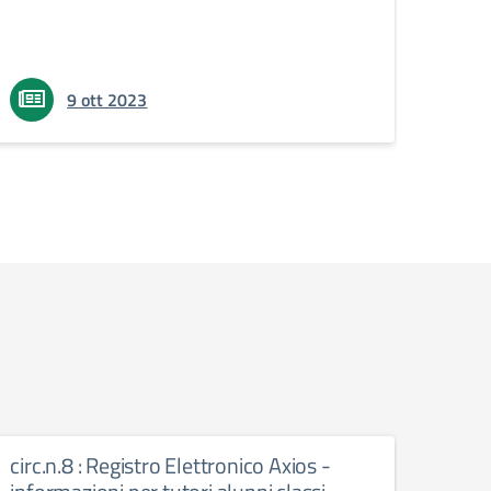
9 ott 2023
circ.n.8 : Registro Elettronico Axios -
circ.