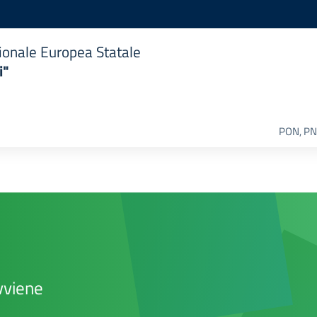
ionale Europea Statale
i"
PON, PN
vviene