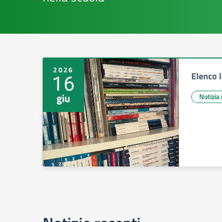
2026
Elenco 
16
giu
Notizia