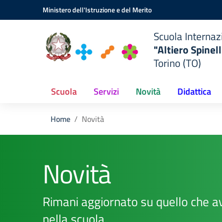
ionale
Vai ai contenuti
Vai al menu di navigazione
Vai al footer
Ministero dell'Istruzione e del Merito
a
Scuola Internaz
"Altiero Spinell
"
Torino (TO)
TO)
Scuola
Servizi
Novità
Didattica
Home
Novità
Novità
Rimani aggiornato su quello che a
nella scuola