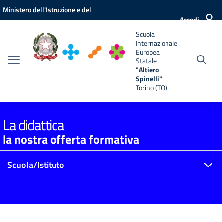
Vai ai contenuti
Vai al menu di navigazione
Vai al footer
Ministero dell'Istruzione e del
e
Accedi
Merito
Scuola
Internazionale
Europea
Statale
"Altiero
Spinelli"
Torino (TO)
La didattica
la nostra offerta formativa
Scuola/Istituto