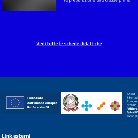
Vedi tutte le schede didattiche
Scuola
Internaz
Europea
Statale
"Altiero
Spinelli
Torino (
Link esterni