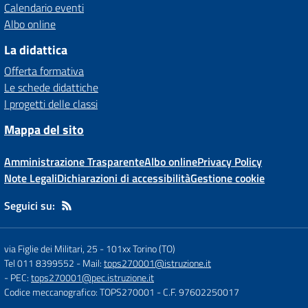
Calendario eventi
Albo online
La didattica
Offerta formativa
Le schede didattiche
I progetti delle classi
Mappa del sito
Amministrazione Trasparente
Albo online
Privacy Policy
Note Legali
Dichiarazioni di accessibilità
Gestione cookie
Seguici su:
via Figlie dei Militari, 25
-
101xx Torino (TO)
Tel 011 8399552
- Mail:
tops270001@istruzione.it
- PEC:
tops270001@pec.istruzione.it
Codice meccanografico: TOPS270001
- C.F. 97602250017