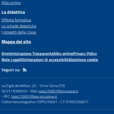
Albo online
La didattica
Offerta formativa
Le schede didattiche
I progetti delle classi
Mappa del sito
Amministrazione Trasparente
Albo online
Privacy Policy
Note Legali
Dichiarazioni di accessibilità
Gestione cookie
Seguici su:
via Figlie dei Militari, 25
-
101xx Torino (TO)
Tel 011 8399552
- Mail:
tops270001@istruzione.it
- PEC:
tops270001@pec.istruzione.it
Codice meccanografico: TOPS270001
- C.F. 97602250017