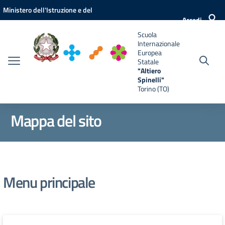
Vai ai contenuti
Vai al menu di navigazione
Vai al footer
Ministero dell'Istruzione e del
e
Accedi
Merito
Scuola
Internazionale
Europea
Statale
"Altiero
Spinelli"
Torino (TO)
Mappa del sito
Menu principale