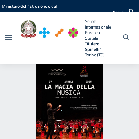
Vai ai contenuti
Vai al menu di navigazione
Vai al footer
Ministero dell'Istruzione e del
e
Accedi
Merito
Scuola
Internazionale
Europea
Statale
"Altiero
Spinelli"
Torino (TO)