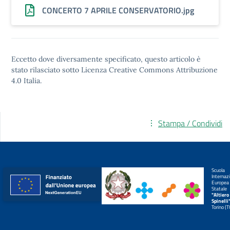
CONCERTO 7 APRILE CONSERVATORIO.jpg
Eccetto dove diversamente specificato, questo articolo è
stato rilasciato sotto
Licenza Creative Commons Attribuzione
4.0
Italia.
Stampa / Condividi
Scuola
Internaz
Europea
Statale
"Altiero
Spinelli
Torino (