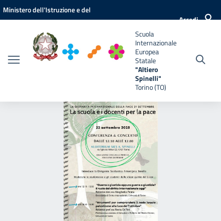
Vai ai contenuti
Vai al menu di navigazione
Vai al footer
Ministero dell'Istruzione e del
e
Accedi
Merito
Scuola
Internazionale
Europea
Statale
"Altiero
Spinelli"
Torino (TO)