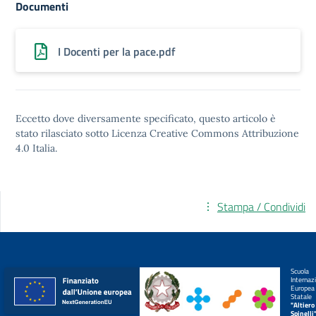
Documenti
I Docenti per la pace.pdf
Eccetto dove diversamente specificato, questo articolo è
stato rilasciato sotto
Licenza Creative Commons Attribuzione
4.0
Italia.
Stampa / Condividi
Scuola
Internaz
Europea
Statale
"Altiero
Spinelli