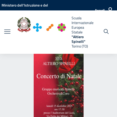
Vai ai contenuti
Vai al menu di navigazione
Vai al footer
Ministero dell'Istruzione e del
e
Accedi
Merito
Scuola
Internazionale
Europea
Statale
"Altiero
Spinelli"
Torino (TO)