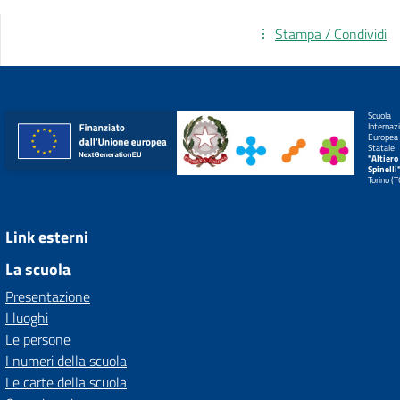
Stampa / Condividi
Scuola
Internaz
Europea
Statale
"Altiero
Spinelli
Torino (
Link esterni
La scuola
Presentazione
I luoghi
Le persone
I numeri della scuola
Le carte della scuola