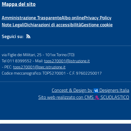
Mappa del sito
Amministrazione Trasparente
Albo online
Privacy Policy
Note Legali
Dichiarazioni di accessibilità
Gestione cookie
Seguici su:
via Figlie dei Militari, 25
-
101xx Torino (TO)
Tel 011 8399552
- Mail:
tops270001@istruzione.it
- PEC:
tops270001@pec.istruzione.it
Codice meccanografico: TOPS270001
- C.F. 97602250017
Concept & Design by
Designers Italia
Sito web realizzato con CMS
SCUOLASTICO