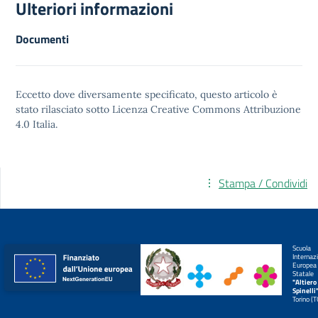
Ulteriori informazioni
Documenti
Eccetto dove diversamente specificato, questo articolo è
stato rilasciato sotto
Licenza Creative Commons Attribuzione
4.0
Italia.
Stampa / Condividi
Scuola
Internaz
Europea
Statale
"Altiero
Spinelli
Torino (