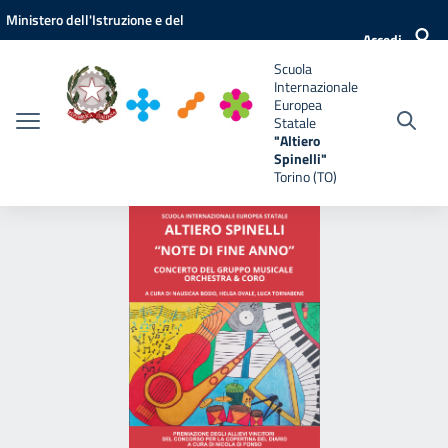
Vai ai contenuti
Vai al menu di navigazione
Vai al footer
Ministero dell'Istruzione e del
e
Accedi
Merito
Scuola
Internazionale
Europea
Statale
"Altiero
Spinelli"
Torino (TO)