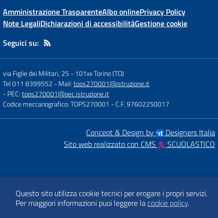
Amministrazione Trasparente
Albo online
Privacy Policy
Note Legali
Dichiarazioni di accessibilità
Gestione cookie
Seguici su:
via Figlie dei Militari, 25
-
101xx Torino (TO)
Tel 011 8399552
- Mail:
tops270001@istruzione.it
- PEC:
tops270001@pec.istruzione.it
Codice meccanografico: TOPS270001
- C.F. 97602250017
Concept & Design by
Designers Italia
Sito web realizzato con CMS
SCUOLASTICO
Questo sito utilizza cookie tecnici per erogare i propri servizi.
Per maggiori informazioni puoi leggere la
cookie policy
.