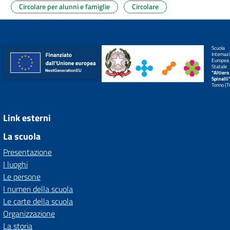
Circolare per alunni e famiglie
Circolare
Scuola
Internaz
Europea
Statale
"Altiero
Spinelli
Torino (
Link esterni
La scuola
Presentazione
I luoghi
Le persone
I numeri della scuola
Le carte della scuola
Organizzazione
La storia