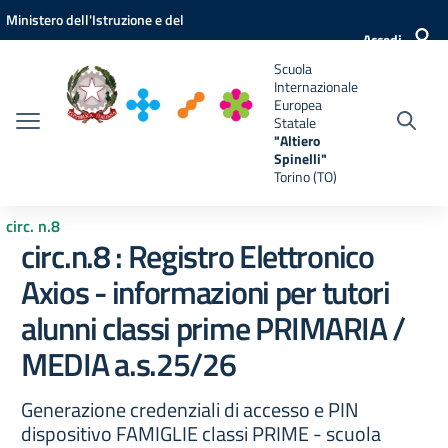
Vai ai contenuti
Vai al menu di navigazione
Vai al footer
Ministero dell'Istruzione e del
e
Accedi
Merito
Scuola
Internazionale
Europea
Statale
"Altiero
Spinelli"
Torino (TO)
circ. n.8
circ.n.8 : Registro Elettronico
Axios - informazioni per tutori
alunni classi prime PRIMARIA /
MEDIA a.s.25/26
Generazione credenziali di accesso e PIN
dispositivo FAMIGLIE classi PRIME - scuola