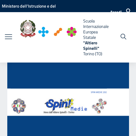
Vai ai contenuti
Vai al menu di navigazione
Vai al footer
Ministero dell'Istruzione e del
e
Accedi
Merito
Scuola
Internazionale
Europea
Statale
"Altiero
Spinelli"
Torino (TO)