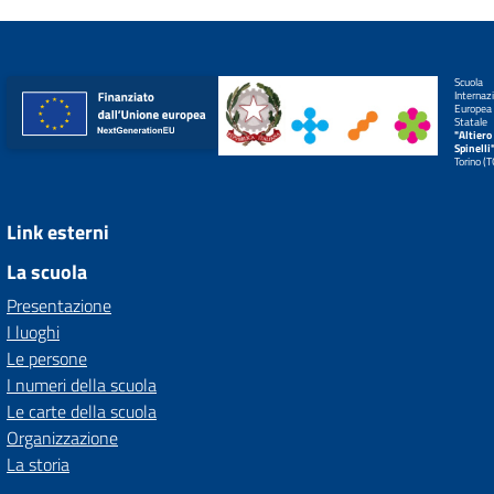
Scuola
Internaz
Europea
Statale
"Altiero
Spinelli
Torino (
Link esterni
La scuola
Presentazione
I luoghi
Le persone
I numeri della scuola
Le carte della scuola
Organizzazione
La storia