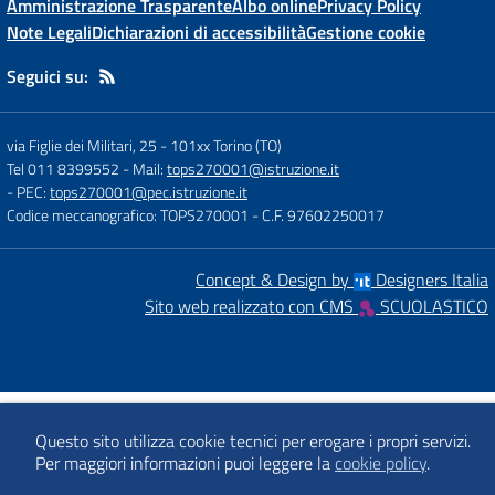
Amministrazione Trasparente
Albo online
Privacy Policy
Note Legali
Dichiarazioni di accessibilità
Gestione cookie
Seguici su:
via Figlie dei Militari, 25
-
101xx Torino (TO)
Tel 011 8399552
- Mail:
tops270001@istruzione.it
- PEC:
tops270001@pec.istruzione.it
Codice meccanografico: TOPS270001
- C.F. 97602250017
Concept & Design by
Designers Italia
Sito web realizzato con CMS
SCUOLASTICO
Questo sito utilizza cookie tecnici per erogare i propri servizi.
Per maggiori informazioni puoi leggere la
cookie policy
.