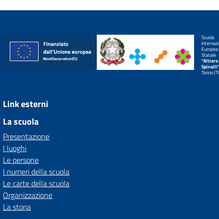
Scuola
Internaz
Europea
Statale
"Altiero
Spinelli
Torino (
Link esterni
La scuola
Presentazione
I luoghi
Le persone
I numeri della scuola
Le carte della scuola
Organizzazione
La storia