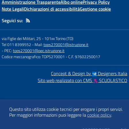
Amministrazione Trasparente
Albo online
Privacy Policy
Note Legali
Dichiarazioni di accessibilità
Gestione cookie
Seguici su:
via Figlie dei Militari, 25
-
101xx Torino (TO)
Tel 011 8399552
- Mail:
tops270001@istruzione.it
- PEC:
tops270001@pec.istruzione.it
Codice meccanografico: TOPS270001
- C.F. 97602250017
Concept & Design by
Designers Italia
Sito web realizzato con CMS
SCUOLASTICO
Questo sito utilizza cookie tecnici per erogare i propri servizi.
Per maggiori informazioni puoi leggere la
cookie policy
.