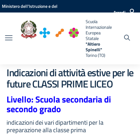
Vai ai contenuti
Vai al menu di navigazione
Vai al footer
Ministero dell'Istruzione e del
e
Accedi
Merito
Scuola
Internazionale
Europea
Statale
"Altiero
Spinelli"
Torino (TO)
Indicazioni di attività estive per le
future CLASSI PRIME LICEO
Livello: Scuola secondaria di
secondo grado
indicazioni dei vari dipartimenti per la
preparazione alla classe prima