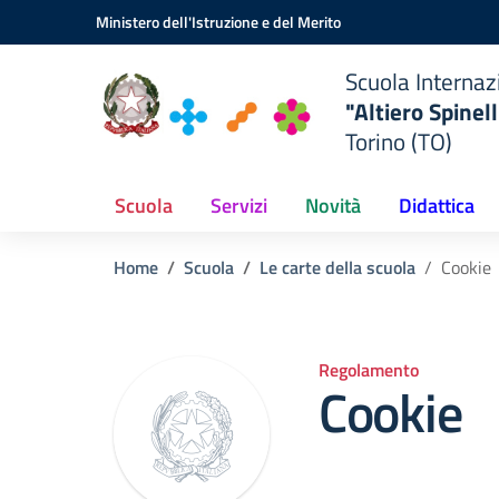
ionale
Vai ai contenuti
Vai al menu di navigazione
Vai al footer
Ministero dell'Istruzione e del Merito
a
Scuola Internaz
"Altiero Spinell
"
Torino (TO)
TO)
Scuola
Servizi
Novità
Didattica
Home
Scuola
Le carte della scuola
Cookie
Regolamento
Cookie