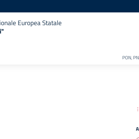
ionale Europea Statale
i"
PON, PN
A