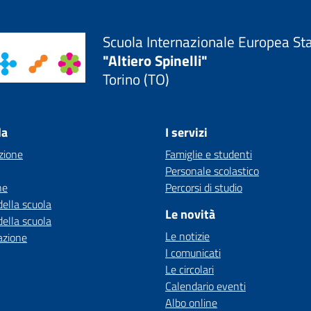
Scuola Internazionale Europea St
"Altiero Spinelli"
Torino (TO)
la
I servizi
zione
Famiglie e studenti
Personale scolastico
ne
Percorsi di studio
della scuola
Le novità
della scuola
Le notizie
azione
I comunicati
Le circolari
Calendario eventi
Albo online