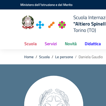
ionale
Vai ai contenuti
Vai al menu di navigazione
Vai al footer
Ministero dell'Istruzione e del Merito
a
Scuola Internaz
"Altiero Spinell
"
Torino (TO)
TO)
Scuola
Servizi
Novità
Didattica
Home
Scuola
Le persone
Daniela Gaudio