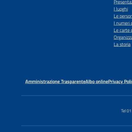
Presenta
I luoghi
Le perso
I numeri 
Le carte 
Organizz
La storia
Amministrazione Trasparente
Albo online
Privacy Poli
Tel 0