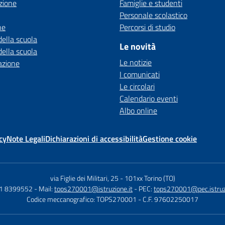
zione
Famiglie e studenti
Personale scolastico
ne
Percorsi di studio
della scuola
Le novità
della scuola
Le notizie
azione
I comunicati
Le circolari
Calendario eventi
Albo online
cy
Note Legali
Dichiarazioni di accessibilità
Gestione cookie
via Figlie dei Militari, 25
-
101xx Torino (TO)
11 8399552
- Mail:
tops270001@istruzione.it
- PEC:
tops270001@pec.istruzi
Codice meccanografico: TOPS270001
- C.F. 97602250017