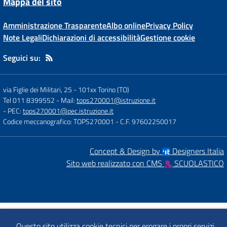
Mappa del sito
Amministrazione Trasparente
Albo online
Privacy Policy
Note Legali
Dichiarazioni di accessibilità
Gestione cookie
Seguici su:
via Figlie dei Militari, 25
-
101xx Torino (TO)
Tel 011 8399552
- Mail:
tops270001@istruzione.it
- PEC:
tops270001@pec.istruzione.it
Codice meccanografico: TOPS270001
- C.F. 97602250017
Concept & Design by
Designers Italia
Sito web realizzato con CMS
SCUOLASTICO
Questo sito utilizza cookie tecnici per erogare i propri servizi.