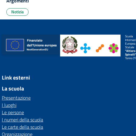
Argomenti
Notizia
Scuola
Internaz
Europea
Statale
"Altiero
Spinelli
Torino (
Link esterni
La scuola
Presentazione
I luoghi
Le persone
I numeri della scuola
Le carte della scuola
Organizzazione