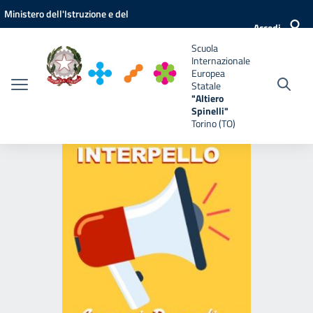
Vai ai contenuti
Vai al menu di navigazione
Vai al footer
Ministero dell'Istruzione e del
e
Accedi
Merito
Scuola
Internazionale
Europea
Statale
"Altiero
Spinelli"
Torino (TO)