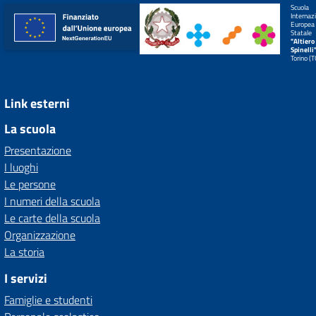
Scuola
Internaz
Europea
Statale
"Altiero
Spinelli
Torino (
Link esterni
La scuola
Presentazione
I luoghi
Le persone
I numeri della scuola
Le carte della scuola
Organizzazione
La storia
I servizi
Famiglie e studenti