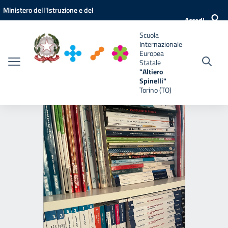
Vai ai contenuti
Vai al menu di navigazione
Vai al footer
Ministero dell'Istruzione e del
e
Accedi
Merito
Scuola
Internazionale
Europea
Statale
"Altiero
Spinelli"
Torino (TO)