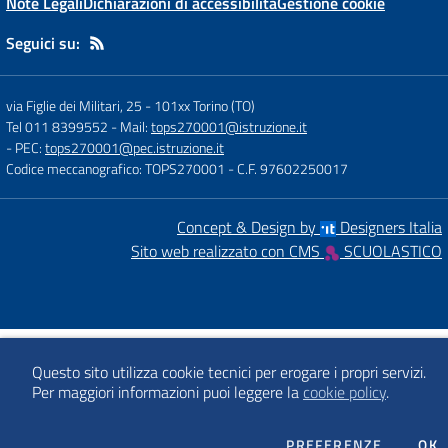
Note Legali
Dichiarazioni di accessibilità
Gestione cookie
Seguici su:
via Figlie dei Militari, 25
-
101xx Torino (TO)
Tel 011 8399552
- Mail:
tops270001@istruzione.it
- PEC:
tops270001@pec.istruzione.it
Codice meccanografico: TOPS270001
- C.F. 97602250017
Concept & Design by
Designers Italia
Sito web realizzato con CMS
SCUOLASTICO
Questo sito utilizza cookie tecnici per erogare i propri servizi.
Per maggiori informazioni puoi leggere la
cookie policy
.
DEI COO
PREFERENZE
OK