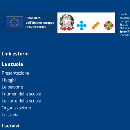
Scuola
Internaz
Europea
Statale
"Altiero
Spinelli
Torino (
Link esterni
La scuola
Presentazione
I luoghi
Le persone
I numeri della scuola
Le carte della scuola
Organizzazione
La storia
I servizi