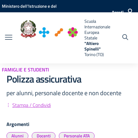
Vai ai contenuti
Vai al menu di navigazione
Vai al footer
Ministero dell'Istruzione e del
e
Accedi
Merito
Scuola
Internazionale
Europea
Statale
"Altiero
Spinelli"
Torino (TO)
FAMIGLIE E STUDENTI
Polizza assicurativa
per alunni, personale docente e non docente
Stampa / Condividi
Argomenti
Alunni
Docenti
Personale ATA