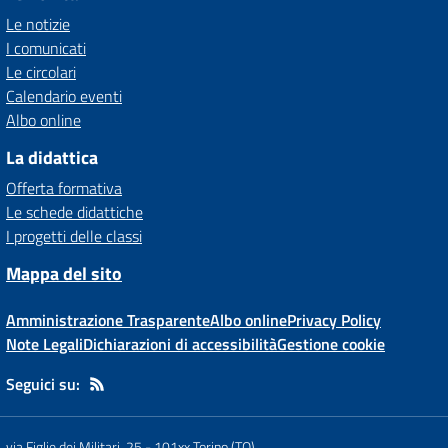
Le notizie
I comunicati
Le circolari
Calendario eventi
Albo online
La didattica
Offerta formativa
Le schede didattiche
I progetti delle classi
Mappa del sito
Amministrazione Trasparente
Albo online
Privacy Policy
Note Legali
Dichiarazioni di accessibilità
Gestione cookie
Seguici su:
via Figlie dei Militari, 25
-
101xx Torino (TO)