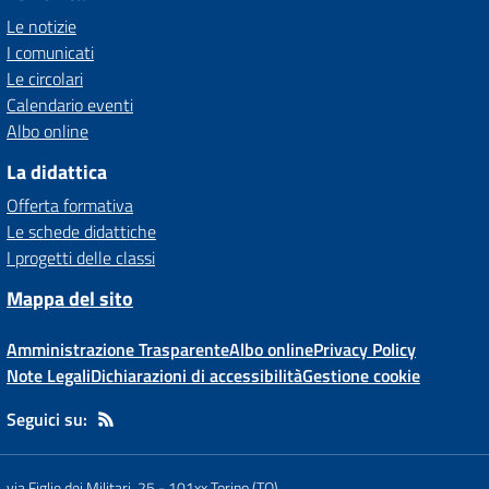
Le notizie
I comunicati
Le circolari
Calendario eventi
Albo online
La didattica
Offerta formativa
Le schede didattiche
I progetti delle classi
Mappa del sito
Amministrazione Trasparente
Albo online
Privacy Policy
Note Legali
Dichiarazioni di accessibilità
Gestione cookie
Seguici su:
via Figlie dei Militari, 25
-
101xx Torino (TO)