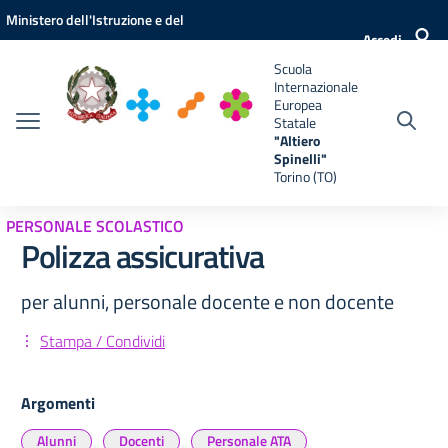
Vai ai contenuti
Vai al menu di navigazione
Vai al footer
Ministero dell'Istruzione e del
e
Accedi
Merito
Scuola
Internazionale
Europea
Statale
"Altiero
Spinelli"
Torino (TO)
PERSONALE SCOLASTICO
Polizza assicurativa
per alunni, personale docente e non docente
Stampa / Condividi
Argomenti
Alunni
Docenti
Personale ATA