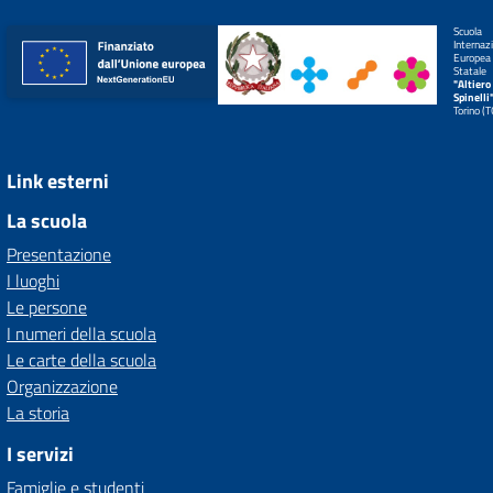
Scuola
Internaz
Europea
Statale
"Altiero
Spinelli
Torino (
Link esterni
La scuola
Presentazione
I luoghi
Le persone
I numeri della scuola
Le carte della scuola
Organizzazione
La storia
I servizi
Famiglie e studenti