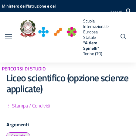
Vai ai contenuti
Vai al menu di navigazione
Vai al footer
Ministero dell'Istruzione e del
e
Accedi
Merito
Scuola
Internazionale
Europea
Statale
"Altiero
Spinelli"
Torino (TO)
PERCORSI DI STUDIO
Liceo scientifico (opzione scienze
applicate)
Stampa / Condividi
Argomenti
Servizio