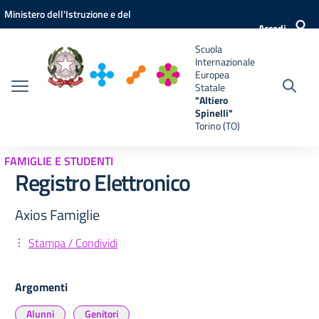
Vai ai contenuti
Vai al menu di navigazione
Vai al footer
Ministero dell'Istruzione e del
e
Accedi
Merito
Scuola
Internazionale
Europea
Statale
"Altiero
Spinelli"
Torino (TO)
FAMIGLIE E STUDENTI
Registro Elettronico
Axios Famiglie
Stampa / Condividi
Argomenti
Alunni
Genitori