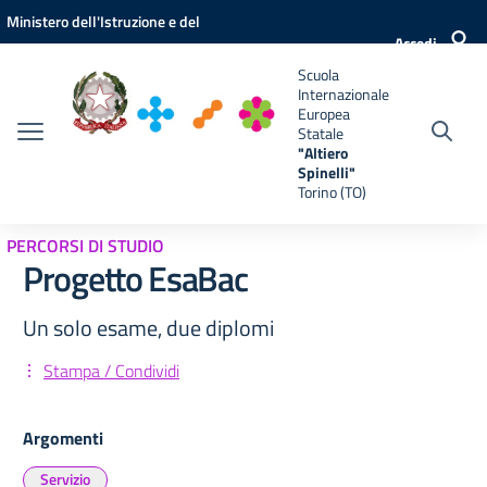
Vai ai contenuti
Vai al menu di navigazione
Vai al footer
Ministero dell'Istruzione e del
e
Accedi
Merito
Scuola
Internazionale
Europea
Statale
"Altiero
Spinelli"
Torino (TO)
PERCORSI DI STUDIO
Progetto EsaBac
Un solo esame, due diplomi
Stampa / Condividi
Argomenti
Servizio