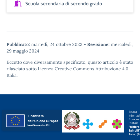
Scuola secondaria di secondo grado
Pubblicato:
martedì, 24 ottobre 2023
-
Revisione:
mercoledì,
29 maggio 2024
Eccetto dove diversamente specificato, questo articolo è stato
rilasciato sotto
Licenza Creative Commons Attribuzione 4.0
Italia.
Scuola
Internaz
Europea
Statale
"Altiero
Spinelli
Torino (