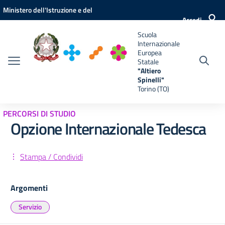
Vai ai contenuti
Vai al menu di navigazione
Vai al footer
Ministero dell'Istruzione e del
e
Accedi
Merito
Scuola
Internazionale
Europea
Statale
"Altiero
Spinelli"
Torino (TO)
PERCORSI DI STUDIO
Opzione Internazionale Tedesca
Stampa / Condividi
Argomenti
Servizio