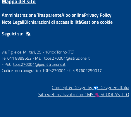
Mappa del sito
Amministrazione Trasparente
Albo online
Privacy Policy
Note Legali
Dichiarazioni di accessibilità
Gestione cookie
Seguici su:
via Figlie dei Militari, 25
-
101xx Torino (TO)
Tel 011 8399552
- Mail:
tops270001@istruzione.it
- PEC:
tops270001@pec.istruzione.it
Codice meccanografico: TOPS270001
- C.F. 97602250017
Concept & Design by
Designers Italia
Sito web realizzato con CMS
SCUOLASTICO