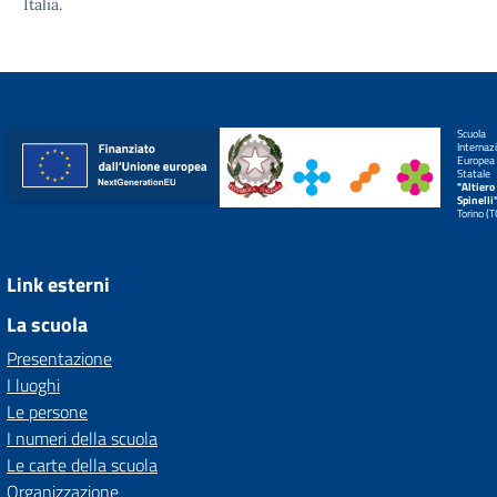
Italia.
Scuola
Internaz
Europea
Statale
"Altiero
Spinelli
Torino (
Link esterni
La scuola
Presentazione
I luoghi
Le persone
I numeri della scuola
Le carte della scuola
Organizzazione