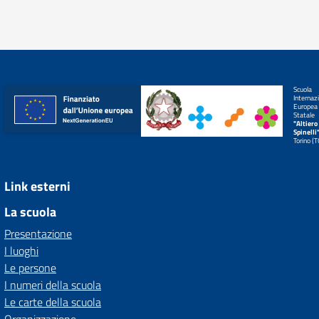
Scuola
Internaz
Europea
Statale
"Altiero
Spinelli
Torino (
Link esterni
La scuola
Presentazione
I luoghi
Le persone
I numeri della scuola
Le carte della scuola