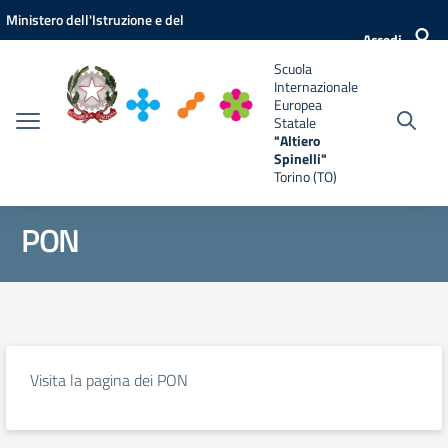
Vai ai contenuti
Vai al menu di navigazione
Vai al footer
Ministero dell'Istruzione e del
e
Accedi
Merito
Scuola
Internazionale
Europea
Statale
"Altiero
Spinelli"
Torino (TO)
PON
Visita la pagina dei PON