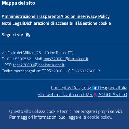
Mappa del sito
Amministrazione Trasparente
Albo online
Privacy Policy
Note Legali
Dichiarazioni di accessibilità
Gestione cookie
Seguici su:
via Figlie dei Militari, 25
-
101xx Torino (TO)
Tel 011 8399552
- Mail:
tops270001@istruzione.it
- PEC:
tops270001@pec.istruzione.it
Codice meccanografico: TOPS270001
- C.F. 97602250017
Concept & Design by
Designers Italia
Sito web realizzato con CMS
SCUOLASTICO
Questo sito utilizza cookie tecnici per erogare i propri servizi.
Per maggiori informazioni puoi leggere la
cookie policy
.