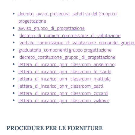
decreto_avvio_procedura_selettiva del Gruppo di
progettazione
avviso_gruppo_di_progettazione
decreto_di_nomina_commissione_di_valutazione
verbale_commissione_di_valutazione_domande_gruppo_
graduatoria_componenti
gruppo progettazione
decreto_costituzione_gruppo_di_progettazione
lettera_di_incarico_pnrr_classroom_anselmino
lettera_di_incarico_pnrr_classroom_lo_sardo
lettera_di_incarico_pnrr_classroom_mattiola
lettera_di_incarico_pnrr_classroom_patti
lettera_di_incarico_pnrr_classroom_ziccardi
lettera_di_incarico_pnrr_classroom_zivkovic
PROCEDURE PER LE FORNITURE