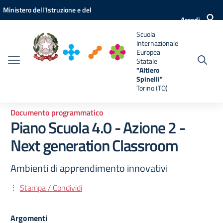
Vai ai contenuti
Vai al menu di navigazione
Vai al footer
Ministero dell'Istruzione e del
e
Accedi
Merito
Scuola
Internazionale
Europea
Statale
"Altiero
Spinelli"
Torino (TO)
Documento programmatico
Piano Scuola 4.0 - Azione 2 -
Next generation Classroom
Ambienti di apprendimento innovativi
Stampa / Condividi
Argomenti