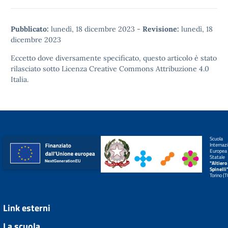
Pubblicato:
lunedì, 18 dicembre 2023
-
Revisione:
lunedì, 18
dicembre 2023
Eccetto dove diversamente specificato, questo articolo è stato
rilasciato sotto
Licenza Creative Commons Attribuzione 4.0
Italia.
Scuola
Internaz
Europea
Statale
"Altiero
Spinelli
Torino (
Link esterni
La scuola