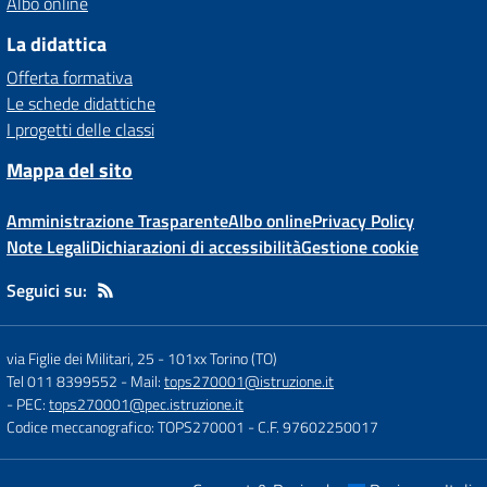
Albo online
La didattica
Offerta formativa
Le schede didattiche
I progetti delle classi
Mappa del sito
Amministrazione Trasparente
Albo online
Privacy Policy
Note Legali
Dichiarazioni di accessibilità
Gestione cookie
Seguici su:
via Figlie dei Militari, 25
-
101xx Torino (TO)
Tel 011 8399552
- Mail:
tops270001@istruzione.it
- PEC:
tops270001@pec.istruzione.it
Codice meccanografico: TOPS270001
- C.F. 97602250017