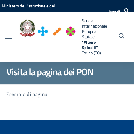
Vai ai contenuti
Vai al menu di navigazione
Vai al footer
Ministero dell'Istruzione e del
e
Accedi
Merito
Scuola
Internazionale
Europea
Statale
"Altiero
Spinelli"
Torino (TO)
Visita la pagina dei PON
Esempio di pagina