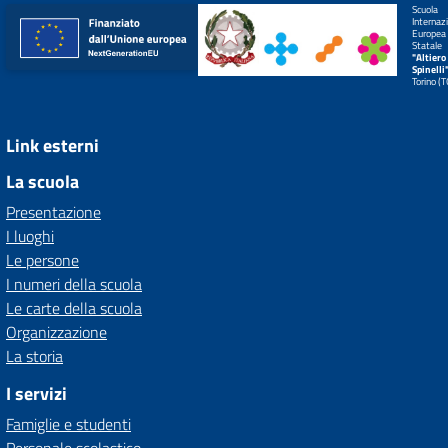
Scuola
Internaz
Europea
Statale
"Altiero
Spinelli
Torino (
Link esterni
La scuola
Presentazione
I luoghi
Le persone
I numeri della scuola
Le carte della scuola
Organizzazione
La storia
I servizi
Famiglie e studenti